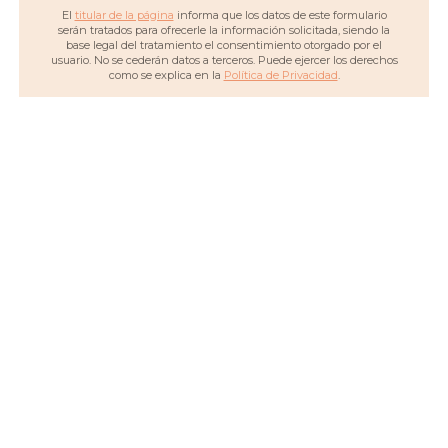
El
titular de la página
informa que los datos de este formulario
serán tratados para ofrecerle la información solicitada, siendo la
base legal del tratamiento el consentimiento otorgado por el
usuario. No se cederán datos a terceros. Puede ejercer los derechos
como se explica en la
Política de Privacidad
.
Centro de confianza para mayores
en Ourense
Registro de Autorización de
Fisioterapia: C-32000665.
Registro Sanitario de
Psiquiatría: C-32000664.