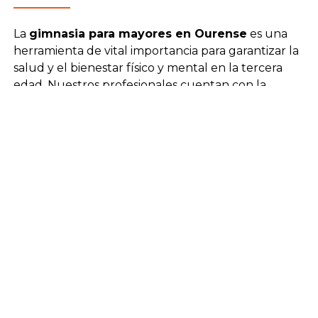
La
gimnasia para mayores en Ourense
es una
herramienta de vital importancia para garantizar la
salud y el bienestar físico y mental en la tercera
edad. Nuestros profesionales cuentan con la
formación necesaria para diseñar pautas de
ejercicios adaptadas a las necesidades motrices y las
capacidades de cada uno de los usuarios de
nuestro centro de día, con el objetivo de mejorar
su condición física y generar un impacto positivo en
su salud mental.
La
gerontogimnasia
ofrece múltiples beneficios
como el fortalecimiento de los músculos, la mejora
del equilibrio y el mantenimiento de la flexibilidad y
la movilidad. Estas son cuestiones de especial
relevancia que reducen el riesgo de posibles
caídas o futuras lesiones, además de mejorar la